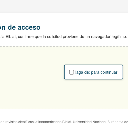
ión de acceso
ia Biblat, confirme que la solicitud proviene de un navegador legítimo.
Haga clic para continuar
de revistas científicas latinoamericanas Biblat. Universidad Nacional Autónoma d