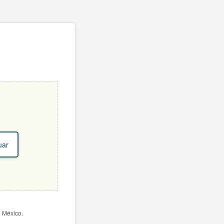
uar
e México.