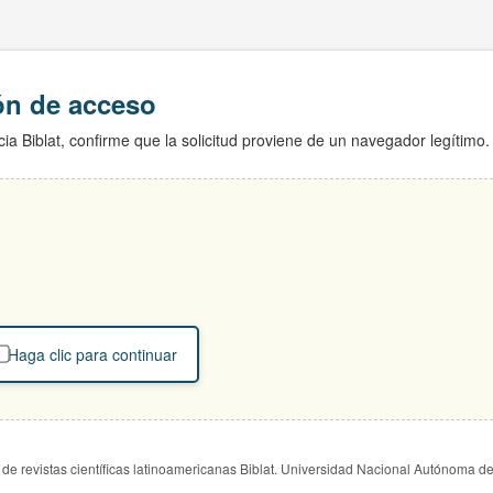
ión de acceso
ia Biblat, confirme que la solicitud proviene de un navegador legítimo.
Haga clic para continuar
de revistas científicas latinoamericanas Biblat. Universidad Nacional Autónoma d