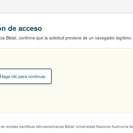
ión de acceso
ia Biblat, confirme que la solicitud proviene de un navegador legítimo.
Haga clic para continuar
de revistas científicas latinoamericanas Biblat. Universidad Nacional Autónoma d