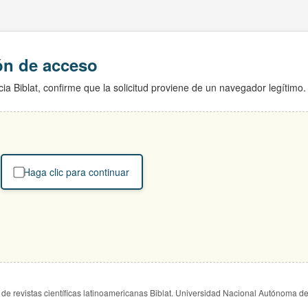
ión de acceso
ia Biblat, confirme que la solicitud proviene de un navegador legítimo.
Haga clic para continuar
de revistas científicas latinoamericanas Biblat. Universidad Nacional Autónoma d