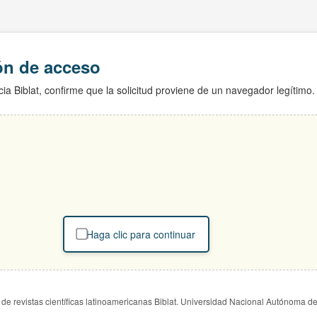
ión de acceso
ia Biblat, confirme que la solicitud proviene de un navegador legítimo.
Haga clic para continuar
de revistas científicas latinoamericanas Biblat. Universidad Nacional Autónoma d