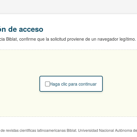
ión de acceso
ia Biblat, confirme que la solicitud proviene de un navegador legítimo.
Haga clic para continuar
de revistas científicas latinoamericanas Biblat. Universidad Nacional Autónoma d