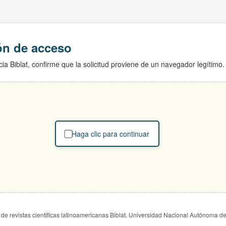
ión de acceso
ia Biblat, confirme que la solicitud proviene de un navegador legítimo.
Haga clic para continuar
de revistas científicas latinoamericanas Biblat. Universidad Nacional Autónoma d