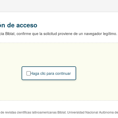
ión de acceso
ia Biblat, confirme que la solicitud proviene de un navegador legítimo.
Haga clic para continuar
de revistas científicas latinoamericanas Biblat. Universidad Nacional Autónoma d