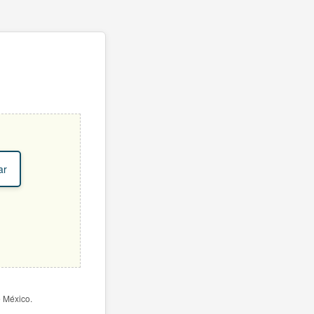
ar
e México.