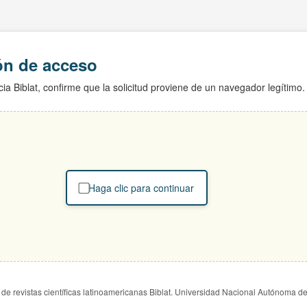
ión de acceso
ia Biblat, confirme que la solicitud proviene de un navegador legítimo.
Haga clic para continuar
de revistas científicas latinoamericanas Biblat. Universidad Nacional Autónoma d