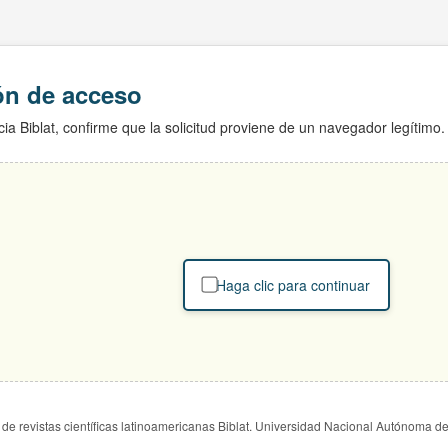
ión de acceso
ia Biblat, confirme que la solicitud proviene de un navegador legítimo.
Haga clic para continuar
de revistas científicas latinoamericanas Biblat. Universidad Nacional Autónoma d