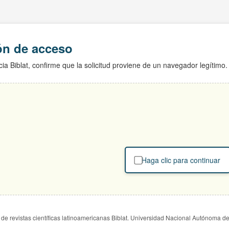
ión de acceso
ia Biblat, confirme que la solicitud proviene de un navegador legítimo.
Haga clic para continuar
de revistas científicas latinoamericanas Biblat. Universidad Nacional Autónoma d