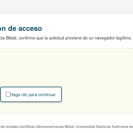
ión de acceso
ia Biblat, confirme que la solicitud proviene de un navegador legítimo.
Haga clic para continuar
de revistas científicas latinoamericanas Biblat. Universidad Nacional Autónoma d