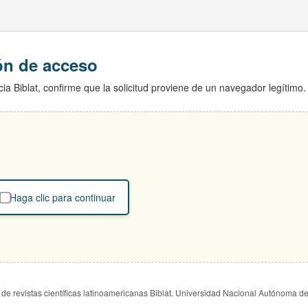
ión de acceso
ia Biblat, confirme que la solicitud proviene de un navegador legítimo.
Haga clic para continuar
de revistas científicas latinoamericanas Biblat. Universidad Nacional Autónoma d