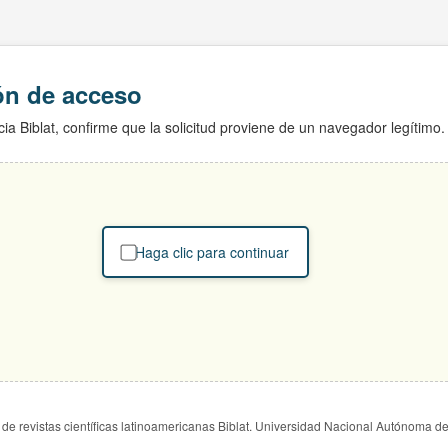
ión de acceso
ia Biblat, confirme que la solicitud proviene de un navegador legítimo.
Haga clic para continuar
de revistas científicas latinoamericanas Biblat. Universidad Nacional Autónoma d