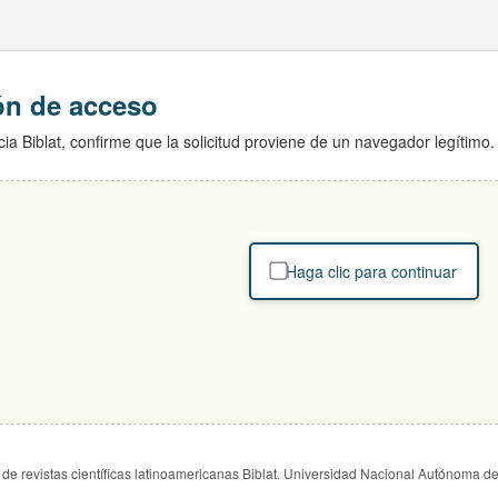
ión de acceso
ia Biblat, confirme que la solicitud proviene de un navegador legítimo.
Haga clic para continuar
de revistas científicas latinoamericanas Biblat. Universidad Nacional Autónoma d