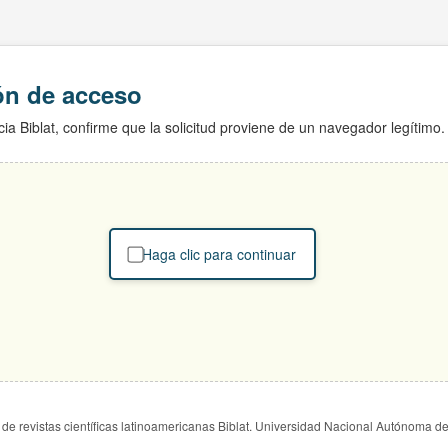
ión de acceso
ia Biblat, confirme que la solicitud proviene de un navegador legítimo.
Haga clic para continuar
de revistas científicas latinoamericanas Biblat. Universidad Nacional Autónoma d