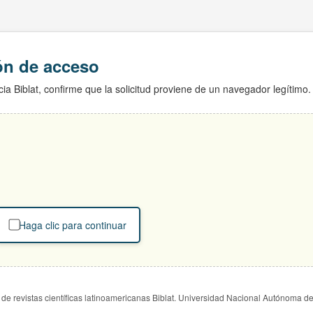
ión de acceso
ia Biblat, confirme que la solicitud proviene de un navegador legítimo.
Haga clic para continuar
de revistas científicas latinoamericanas Biblat. Universidad Nacional Autónoma d