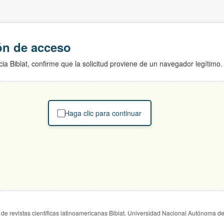
ión de acceso
ia Biblat, confirme que la solicitud proviene de un navegador legítimo.
Haga clic para continuar
de revistas científicas latinoamericanas Biblat. Universidad Nacional Autónoma d