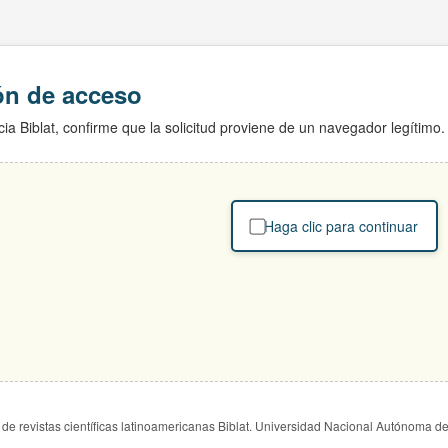
ión de acceso
ia Biblat, confirme que la solicitud proviene de un navegador legítimo.
Haga clic para continuar
de revistas científicas latinoamericanas Biblat. Universidad Nacional Autónoma d