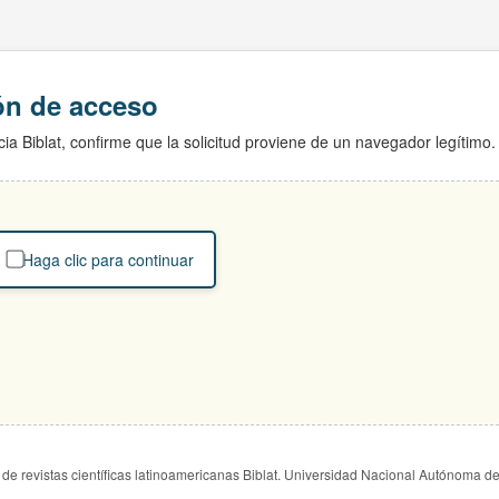
ión de acceso
ia Biblat, confirme que la solicitud proviene de un navegador legítimo.
Haga clic para continuar
de revistas científicas latinoamericanas Biblat. Universidad Nacional Autónoma d