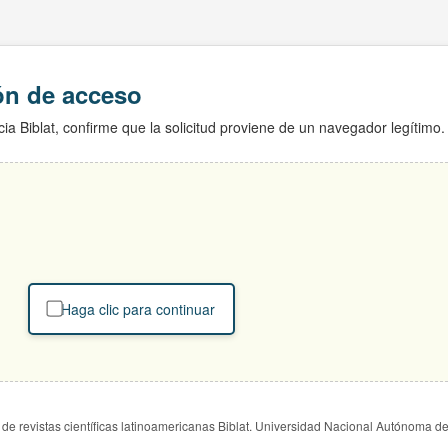
ión de acceso
ia Biblat, confirme que la solicitud proviene de un navegador legítimo.
Haga clic para continuar
de revistas científicas latinoamericanas Biblat. Universidad Nacional Autónoma d