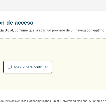
ión de acceso
ia Biblat, confirme que la solicitud proviene de un navegador legítimo.
Haga clic para continuar
de revistas científicas latinoamericanas Biblat. Universidad Nacional Autónoma d