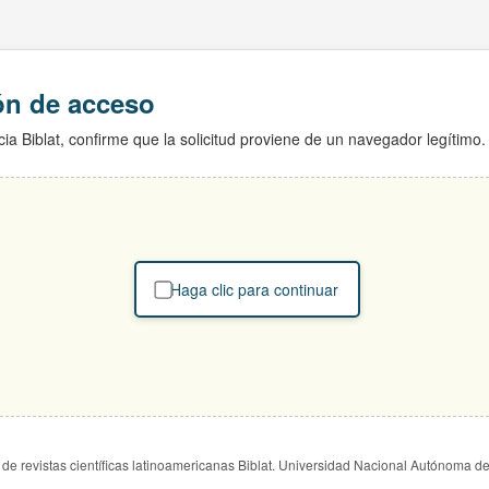
ión de acceso
ia Biblat, confirme que la solicitud proviene de un navegador legítimo.
Haga clic para continuar
de revistas científicas latinoamericanas Biblat. Universidad Nacional Autónoma d