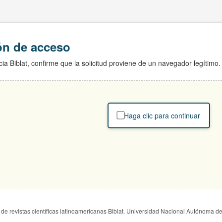
ión de acceso
ia Biblat, confirme que la solicitud proviene de un navegador legítimo.
Haga clic para continuar
de revistas científicas latinoamericanas Biblat. Universidad Nacional Autónoma d