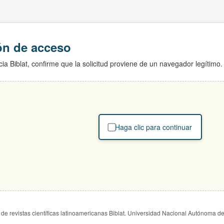
ión de acceso
ia Biblat, confirme que la solicitud proviene de un navegador legítimo.
Haga clic para continuar
de revistas científicas latinoamericanas Biblat. Universidad Nacional Autónoma d