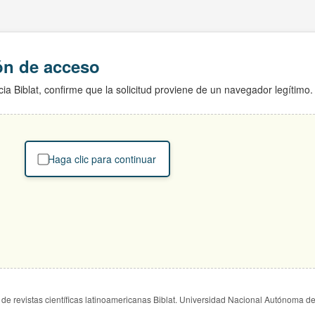
ión de acceso
ia Biblat, confirme que la solicitud proviene de un navegador legítimo.
Haga clic para continuar
de revistas científicas latinoamericanas Biblat. Universidad Nacional Autónoma d