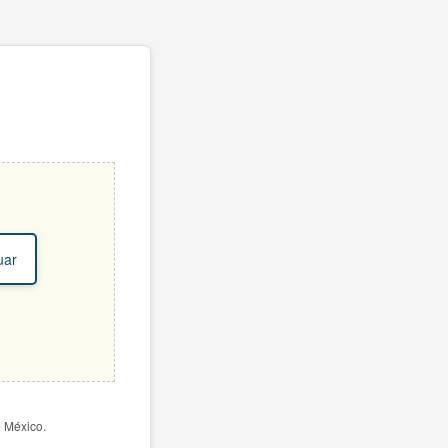
uar
e México.