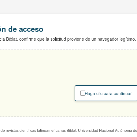
ión de acceso
ia Biblat, confirme que la solicitud proviene de un navegador legítimo.
Haga clic para continuar
de revistas científicas latinoamericanas Biblat. Universidad Nacional Autónoma d