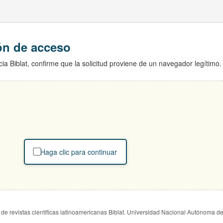
ión de acceso
ia Biblat, confirme que la solicitud proviene de un navegador legítimo.
Haga clic para continuar
de revistas científicas latinoamericanas Biblat. Universidad Nacional Autónoma d