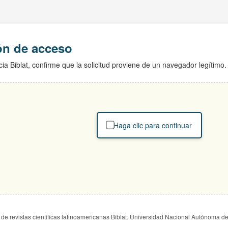
ión de acceso
ia Biblat, confirme que la solicitud proviene de un navegador legítimo.
Haga clic para continuar
de revistas científicas latinoamericanas Biblat. Universidad Nacional Autónoma d