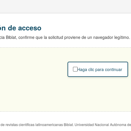
ión de acceso
ia Biblat, confirme que la solicitud proviene de un navegador legítimo.
Haga clic para continuar
de revistas científicas latinoamericanas Biblat. Universidad Nacional Autónoma d