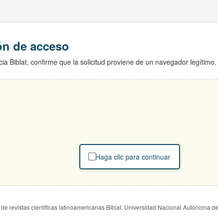
ión de acceso
ia Biblat, confirme que la solicitud proviene de un navegador legítimo.
Haga clic para continuar
de revistas científicas latinoamericanas Biblat. Universidad Nacional Autónoma d