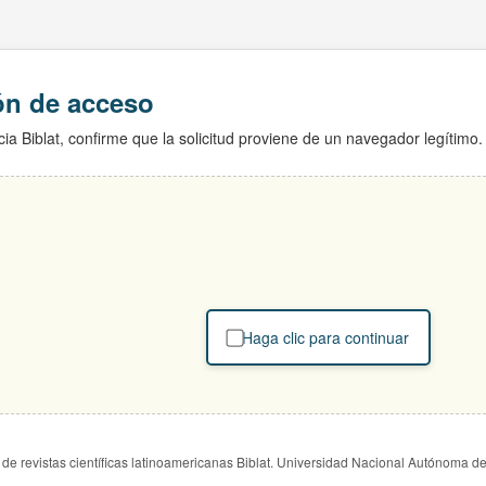
ión de acceso
ia Biblat, confirme que la solicitud proviene de un navegador legítimo.
Haga clic para continuar
de revistas científicas latinoamericanas Biblat. Universidad Nacional Autónoma d