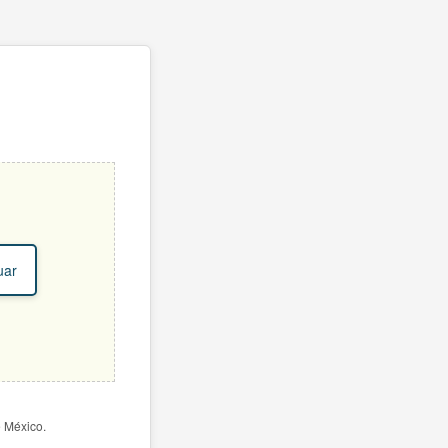
uar
e México.