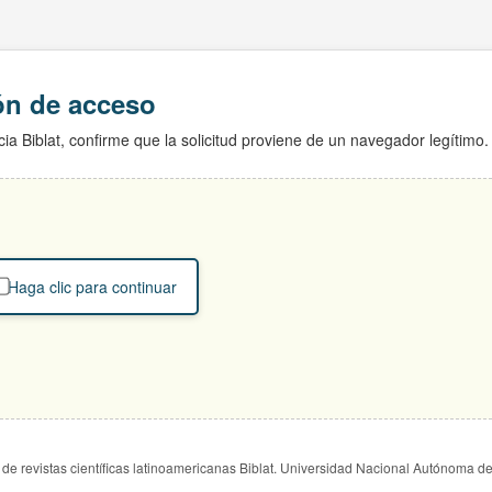
ión de acceso
ia Biblat, confirme que la solicitud proviene de un navegador legítimo.
Haga clic para continuar
de revistas científicas latinoamericanas Biblat. Universidad Nacional Autónoma d