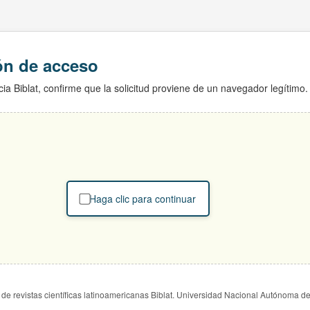
ión de acceso
ia Biblat, confirme que la solicitud proviene de un navegador legítimo.
Haga clic para continuar
de revistas científicas latinoamericanas Biblat. Universidad Nacional Autónoma d