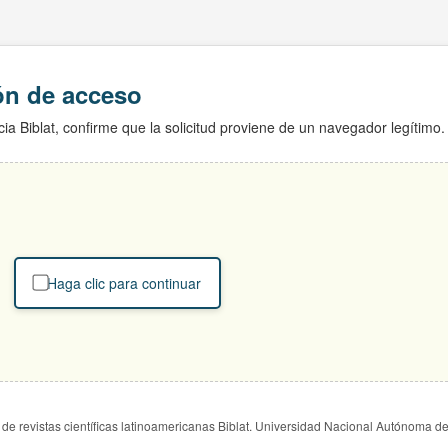
ión de acceso
ia Biblat, confirme que la solicitud proviene de un navegador legítimo.
Haga clic para continuar
de revistas científicas latinoamericanas Biblat. Universidad Nacional Autónoma d