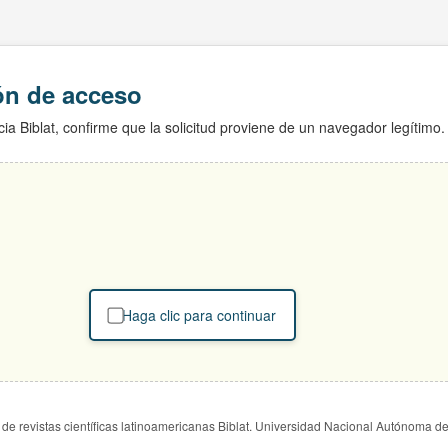
ión de acceso
ia Biblat, confirme que la solicitud proviene de un navegador legítimo.
Haga clic para continuar
de revistas científicas latinoamericanas Biblat. Universidad Nacional Autónoma d