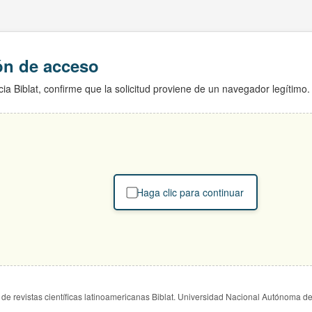
ión de acceso
ia Biblat, confirme que la solicitud proviene de un navegador legítimo.
Haga clic para continuar
de revistas científicas latinoamericanas Biblat. Universidad Nacional Autónoma d