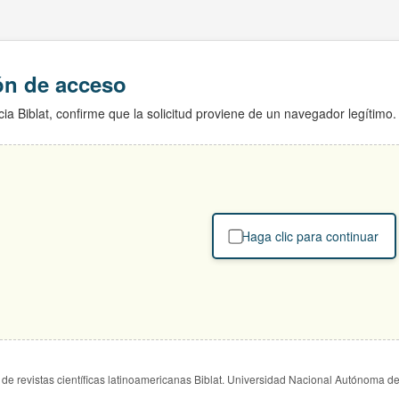
ión de acceso
ia Biblat, confirme que la solicitud proviene de un navegador legítimo.
Haga clic para continuar
de revistas científicas latinoamericanas Biblat. Universidad Nacional Autónoma d