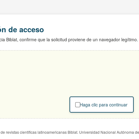
ión de acceso
ia Biblat, confirme que la solicitud proviene de un navegador legítimo.
Haga clic para continuar
de revistas científicas latinoamericanas Biblat. Universidad Nacional Autónoma d