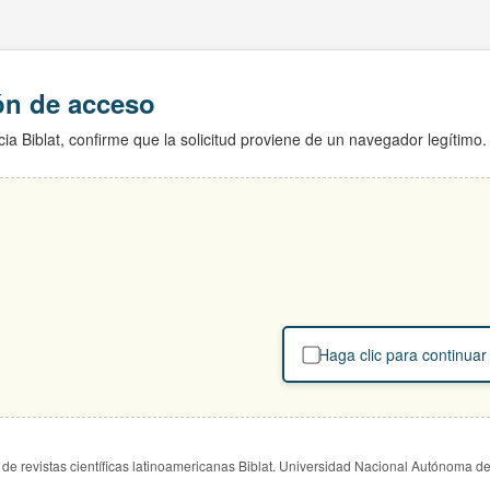
ión de acceso
ia Biblat, confirme que la solicitud proviene de un navegador legítimo.
Haga clic para continuar
de revistas científicas latinoamericanas Biblat. Universidad Nacional Autónoma d