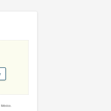
r
e México.