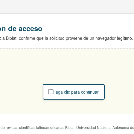
ión de acceso
ia Biblat, confirme que la solicitud proviene de un navegador legítimo.
Haga clic para continuar
de revistas científicas latinoamericanas Biblat. Universidad Nacional Autónoma d