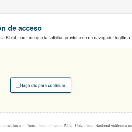
ión de acceso
ia Biblat, confirme que la solicitud proviene de un navegador legítimo.
Haga clic para continuar
de revistas científicas latinoamericanas Biblat. Universidad Nacional Autónoma d