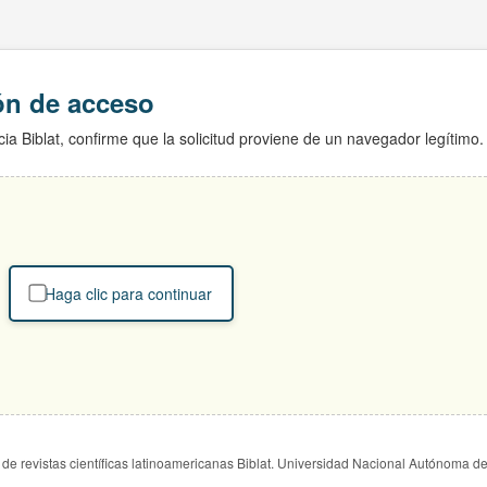
ión de acceso
ia Biblat, confirme que la solicitud proviene de un navegador legítimo.
Haga clic para continuar
de revistas científicas latinoamericanas Biblat. Universidad Nacional Autónoma d