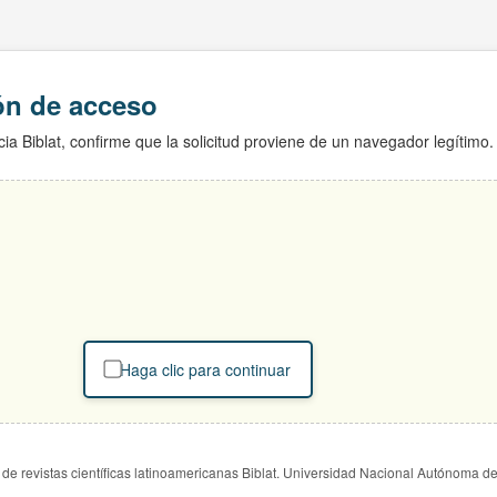
ión de acceso
ia Biblat, confirme que la solicitud proviene de un navegador legítimo.
Haga clic para continuar
de revistas científicas latinoamericanas Biblat. Universidad Nacional Autónoma d