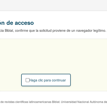
ión de acceso
ia Biblat, confirme que la solicitud proviene de un navegador legítimo.
Haga clic para continuar
de revistas científicas latinoamericanas Biblat. Universidad Nacional Autónoma d